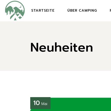
Skip
to
the
STARTSEITE
ÜBER CAMPING
content
Neuheiten
10
Mai