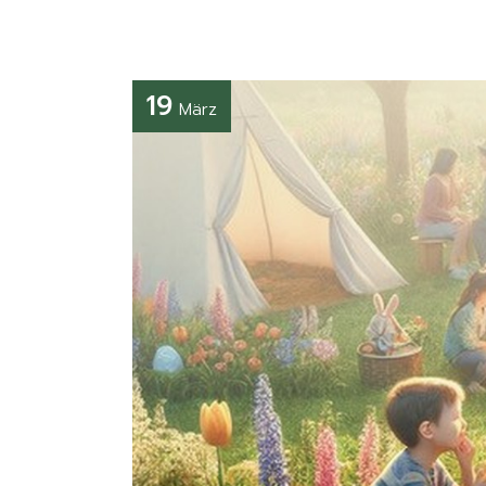
19
März