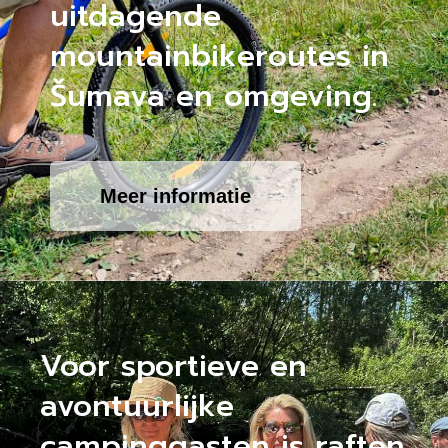
uitdagende
mountainbikeroutes in
Šumava en omgeving.
Meer informatie
Voor sportieve en
avontuurlijke
campinggasten is raften