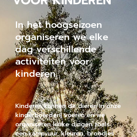
VOOR KINDEREN
In het hoogseizoen
organiseren we elke
dag verschillende
activiteiten voor
kinderen.
Kinderen kunnen de dieren in onze
kinderboerderij voeren en we
organiseren leuke dingen zoals
een kampvuur, kleuren, broodjes