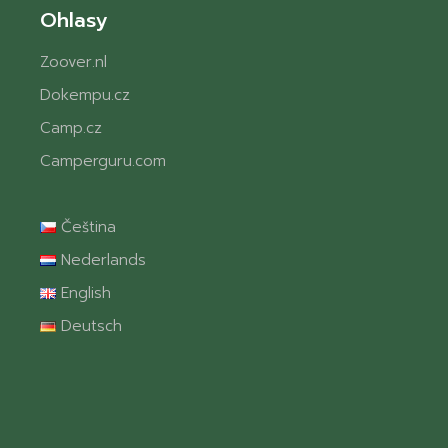
Ohlasy
Zoover.nl
Dokempu.cz
Camp.cz
Camperguru.com
Čeština
Nederlands
English
Deutsch