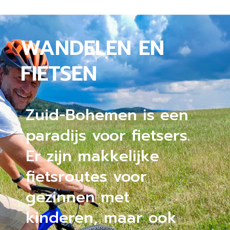
WANDELEN EN
FIETSEN
Zuid-Bohemen is een
paradijs voor fietsers.
Er zijn makkelijke
fietsroutes voor
gezinnen met
kinderen, maar ook