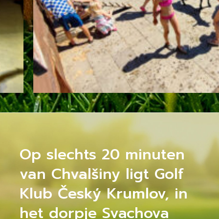
Op slechts 20 minuten
van Chvalšiny ligt Golf
Klub Český Krumlov, in
het dorpje Svachova