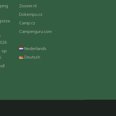
ping
Zoover.nl
Dokempu.cz
pizza.
Camp.cz
Camperguru.com
e
2026
Nederlands
 op
Deutsch
6
nd!