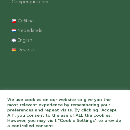
Camperguru.com
Čeština
Nederlands
English
Deutsch
We use cookies on our website to give you the
most relevant experience by remembering your
preferences and repeat visits. By clicking “Accept
All”, you consent to the use of ALL the cookies.
© 2026 Camping Chvalšiny spol. s r.o. S
However, you may visit "Cookie Settings" to provide
péčí a láskou k webům od
ToMiluju.cz
a controlled consent.