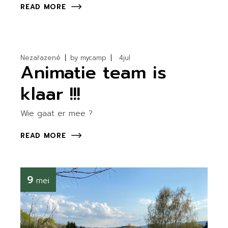
READ MORE
Nezařazené
by
mycamp
4
jul
Animatie team is
klaar !!!
Wie gaat er mee ?
READ MORE
9
mei